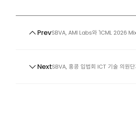
Prev
이
SBVA, AMI Labs와 'ICML 202
전
게
시
Next
다
SBVA, 홍콩 입법회 ICT 기술 의원
물
음
게
시
물