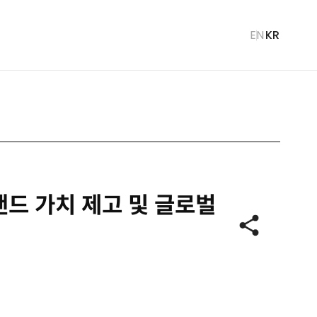
언
EN
KR
어
선
택
브랜드 가치 제고 및 글로벌
공
유
하
기