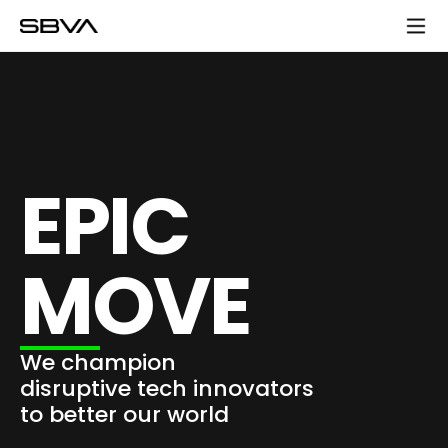
모
바
일
메
뉴
EPIC
MOVE
We champion
disruptive tech innovators
to better our world