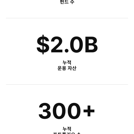
펀드 수
$2.0B
누적
운용 자산
300+
누적