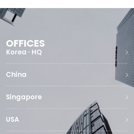
OFFICES
Korea · HQ
China
Singapore
USA